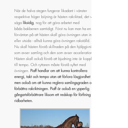
När de halva stegen fungerar likadant i vänster
respektive höger böjning är hästen rakriktad, det vill
säga
liksidig
, nog för att göra arbetet med
båda bakbenen samtidigt. Först nu kan man ha en
förväntan på att hästen skall göra övningen utan in-
eller utsida - alltså kunna göra övningen rakställd.
Nu skall hästen förstå skillnaden på den hjälpgivning
som avser samling och den som avser acceleration.
Hästen skall också förstå att bjudning inte är kopplat
till tempo. Och ryttaren måste förstå syftet med
övningen.
Piaff handlar om att kunna kontrollera
energi, takt och tempo utan att förlora lösgjordhet
men också om att kunna reglera samlingsgraden och
förbättra rakriktningen. Piaff är också en ypperlig
gångartsförbättrare liksom ett redskap för förfining av
ridbarheten.