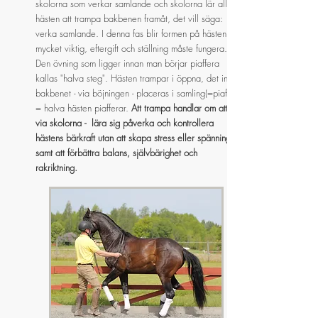
skolorna som verkar samlande och skolorna lär alltså
hästen att trampa bakbenen framåt, det vill säga:
verka samlande. I denna fas blir formen på hästen
mycket viktig, eftergift och ställning måste fungera.
Den övning som ligger innan man börjar piaffera
kallas "halva steg". Hästen trampar i öppna, det inre
bakbenet - via böjningen - placeras i samling(=piaff)
= halva hästen piafferar.
Att trampa handlar om att -
via skolorna - lära sig påverka och kontrollera
hästens bärkraft utan att skapa stress eller spänning
samt att förbättra balans, självbärighet och
rakriktning.