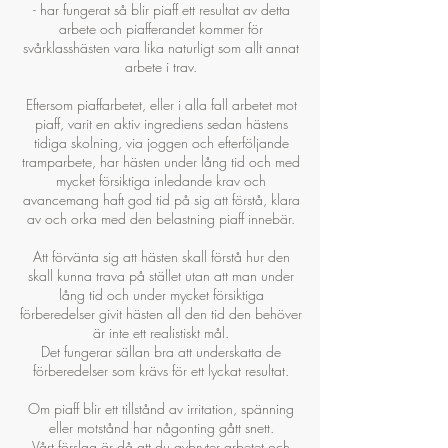
- har fungerat så blir piaff ett resultat av detta
arbete och piafferandet kommer för
svårklasshästen vara lika naturligt som allt annat
arbete i trav.
Eftersom piaffarbetet, eller i alla fall arbetet mot
piaff, varit en aktiv ingrediens sedan hästens
tidiga skolning, via joggen och efterföljande
tramparbete, har hästen under lång tid och med
mycket försiktiga inledande krav och
avancemang haft god tid på sig att förstå, klara
av och orka med den belastning piaff innebär.
Att förvänta sig att hästen skall förstå hur den
skall kunna trava på stället utan att man under
lång tid och under mycket försiktiga
förberedelser givit hästen all den tid den behöver
är inte ett realistiskt mål.
Det fungerar sällan bra att underskatta de
förberedelser som krävs för ett lyckat resultat.
Om piaff blir ett tillstånd av irritation, spänning
eller motstånd har någonting gått snett.
Vårt förslag är då att du avbryter arbetet och