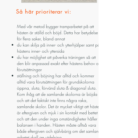
Så här prioriterar vi:
Med vår metod bygger tramparbetet på att
hästen är ställd och böjd. Detta har betydelse
för flera saker, bland annat
du kan skilja på inner- och ytterhjälper samt på
hästens inner- och yttersida
du har möjlighet att påverka träningen så att
den blir anpassad exakt efter hästens behov och
förutsättningar
ställning och böjning har alltid och kommer
alltid vara förutsättningen för grundskolorna
öppna, sluta, förvänd sluta & diagonal sluta.
Kom ihåg att de samlande skolorna är böjda
och att det faktiskt inte finns några raka,
samlande skolor. Det är mycket viktigt att hästen
är eftergiven och mjuk i sin kontakt med bettet
och att den under inga omständigheter håller
balansen i handen. Hästen måste alltså vara
både eftergiven och självbärig om det samlande
arbetet skall ge utdelning.