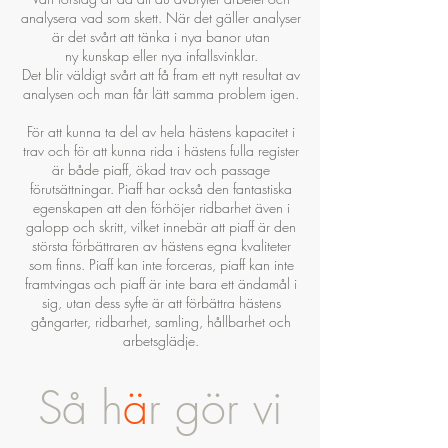
analysera vad som skett. När det gäller analyser
är det svårt att tänka i nya banor utan
ny kunskap eller nya infallsvinklar.
Det blir väldigt svårt att få fram ett nytt resultat av
analysen och man får lätt samma problem igen.
För att kunna ta del av hela hästens kapacitet i
trav och för att kunna rida i hästens fulla register
är både piaff, ökad trav och passage
förutsättningar. Piaff har också den fantastiska
egenskapen att den förhöjer ridbarhet även i
galopp och skritt, vilket innebär att piaff är den
största förbättraren av hästens egna kvaliteter
som finns. Piaff kan inte forceras, piaff kan inte
framtvingas och piaff är inte bara ett ändamål i
sig, utan dess syfte är att förbättra hästens
gångarter, ridbarhet, samling, hållbarhet och
arbetsglädje.
Så h
ä
r gör vi