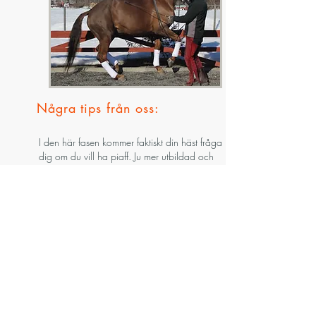
Några tips från oss:
I den här fasen kommer faktiskt din häst fråga
dig om du vill ha piaff. Ju mer utbildad och
förtroendefull hästen blir desto finare och
tryggare blir samarbetet er emellan. Hästen får
aldrig kännas som om den ogillar övningen och
i piaff skall hästen bjuda som i alla andra
övningar. Vi brukar förorda att variera arbetet i
piaff; ibland lite mer rörelse framåt, ibland på
stället. Piaff till och från skritt, trav men också
galopp. Piaff - tycker vi - skall vara en del av
svårklasshästens "arbetstrav"(alltså den trav en
svårklasshäst arbetar i) och aldrig hållas som ett
lösryckt fenomen. Din häst skall framförallt träna