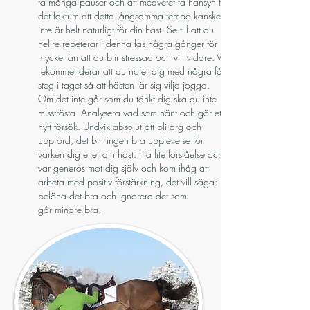
ta många pauser och att medvetet ta hänsyn till
det faktum att detta långsamma tempo kanske
inte är helt naturligt för din häst. Se till att du
hellre repeterar i denna fas några gånger för
mycket än att du blir stressad och vill vidare. Vi
rekommenderar att du nöjer dig med några få
steg i taget så att hästen lär sig vilja jogga.
Om det inte går som du tänkt dig ska du inte
misströsta. Analysera vad som hänt och gör ett
nytt försök. Undvik absolut att bli arg och
upprörd, det blir ingen bra upplevelse för
varken dig eller din häst. Ha lite förståelse och
var generös mot dig själv och kom ihåg att
arbeta med positiv förstärkning, det vill säga:
belöna det bra och ignorera det som
går mindre bra.