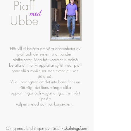
Piaff
med
Ubbe
Här vill vi berätta om våra erfarenheter av
piaff och det system vi använder i
piaffarbetet. Men här kommer vi också
berätta om hur vi uppfattar syftet med piaff
samt olika avvikelser man eventuellt kan
stöta på.
Vi vill poängtera att det inte bara finns en
rätt väg, det finns många olika
uppfattningar och vägar att gå, men vårt
tips är:
välj en metod och var konsekvent.
Om grundutbildningen av hästen -
skolningsfasen